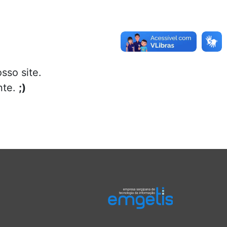
sso site.
nte.
;)