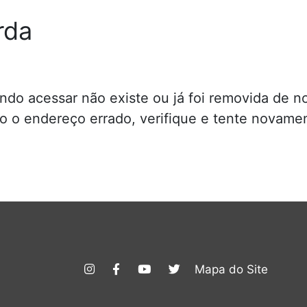
rda
do acessar não existe ou já foi removida de no
do o endereço errado, verifique e tente novame
Mapa do Site