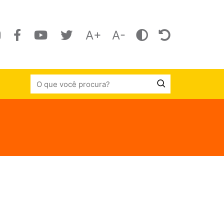
A+
A-