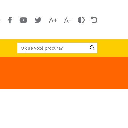
A+
A-