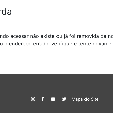
rda
do acessar não existe ou já foi removida de no
do o endereço errado, verifique e tente novame
Mapa do Site