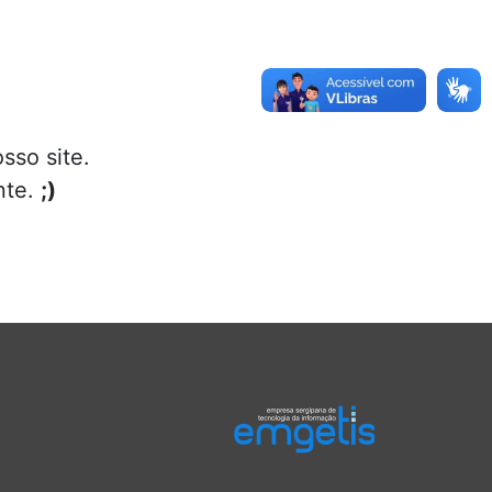
sso site.
nte.
;)