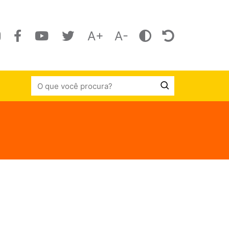
A+
A-