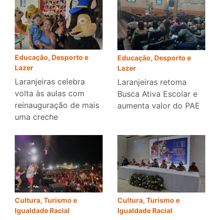
Educação, Desporto e
Educação, Desporto e
Lazer
Lazer
Laranjeiras celebra
Laranjeiras retoma
volta às aulas com
Busca Ativa Escolar e
reinauguração de mais
aumenta valor do PAE
uma creche
Cultura, Turismo e
Cultura, Turismo e
Igualdade Racial
Igualdade Racial