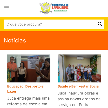
Notícias
Educação, Desporto e
Saúde e Bem-estar Social
Lazer
Juca inaugura obras e
Juca entrega mais uma
assina novas ordens de
reforma de escola em
serviço em Pedra