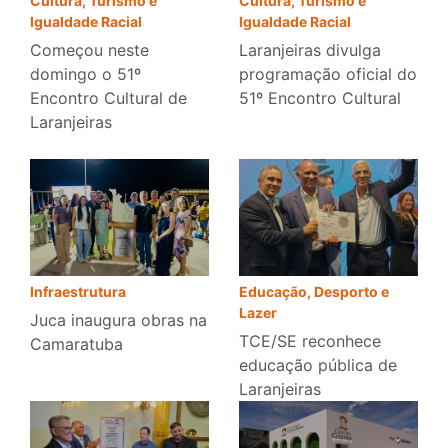
Cultura, Turismo e
Cultura, Turismo e
Igualdade Racial
Igualdade Racial
Laranjeiras divulga
Começou neste
programação oficial do
domingo o 51º
51º Encontro Cultural
Encontro Cultural de
Laranjeiras
Infraestrutura
Educação, Desporto e
Lazer
Juca inaugura obras na
TCE/SE reconhece
Camaratuba
educação pública de
Laranjeiras