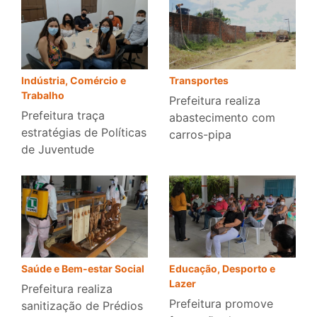
Indústria, Comércio e
Transportes
Trabalho
Prefeitura realiza
Prefeitura traça
abastecimento com
estratégias de Políticas
carros-pipa
de Juventude
Saúde e Bem-estar Social
Educação, Desporto e
Lazer
Prefeitura realiza
Prefeitura promove
sanitização de Prédios